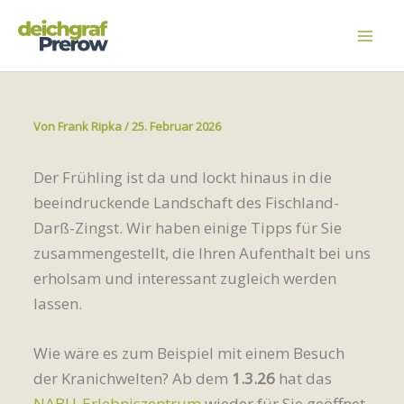
Zum
Inhalt
springen
Von
Frank Ripka
/
25. Februar 2026
Der Frühling ist da und lockt hinaus in die
beeindruckende Landschaft des Fischland-
Darß-Zingst. Wir haben einige Tipps für Sie
zusammengestellt, die Ihren Aufenthalt bei uns
erholsam und interessant zugleich werden
lassen.
Wie wäre es zum Beispiel mit einem Besuch
der Kranichwelten? Ab dem
1.3.26
hat das
NABU-Erlebniszentrum
wieder für Sie geöffnet.