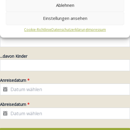
Ablehnen
Für welche unserer Ferienwohnungen interessieren Sie sich?
*
Bitte wählen Sie...
Einstellungen ansehen
Cookie-Richtlinie
Datenschutzerklärung
Impressum
Anzahl Personen
*
...davon Kinder
Anreisedatum
*
Abreisedatum
*