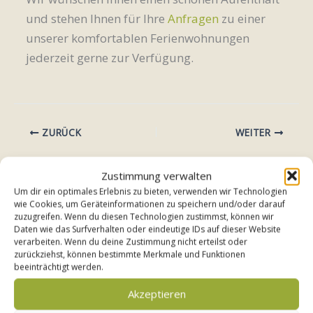
und stehen Ihnen für Ihre
Anfragen
zu einer
unserer komfortablen Ferienwohnungen
jederzeit gerne zur Verfügung.
ZURÜCK
WEITER
Zustimmung verwalten
Buchungsanfrage
Um dir ein optimales Erlebnis zu bieten, verwenden wir Technologien
wie Cookies, um Geräteinformationen zu speichern und/oder darauf
Teilen Sie uns einfach Ihre Wunschreisedaten mit, wir
zuzugreifen. Wenn du diesen Technologien zustimmst, können wir
prüfen die Verfügbarkeit für Ihren Traumurlaub und
Daten wie das Surfverhalten oder eindeutige IDs auf dieser Website
verarbeiten. Wenn du deine Zustimmung nicht erteilst oder
melden uns schnellstmöglich bei Ihnen zurück. Ob kurze
zurückziehst, können bestimmte Merkmale und Funktionen
Auszeit oder längerer Aufenthalt – wir stehen Ihnen
beeinträchtigt werden.
gerne für alle Fragen zur Verfügung und helfen dabei,
Akzeptieren
Ihren Aufenthalt bei uns unvergesslich zu machen.