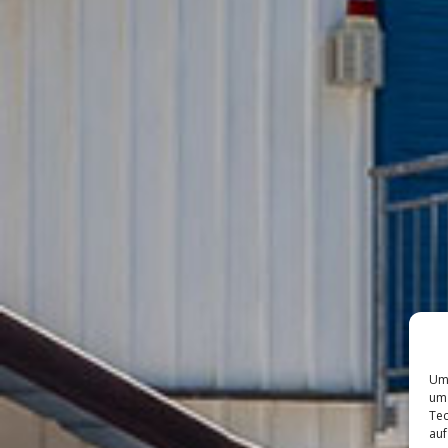
Um 
um 
Tec
auf