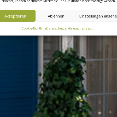
ückziehst, können bestimmte Merkmale und Funktionen beeinträchtigt werden.
Akzeptieren
Ablehnen
Einstellungen anseh
Cookie-Richtlinie
Datenschutzerklärung
Impressum