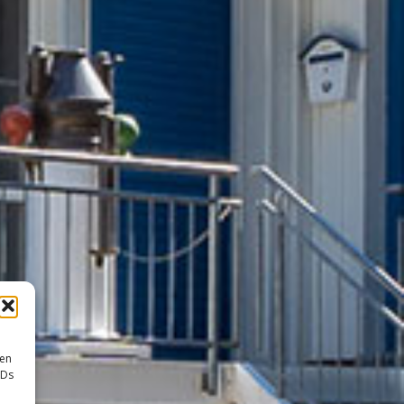
sen
IDs