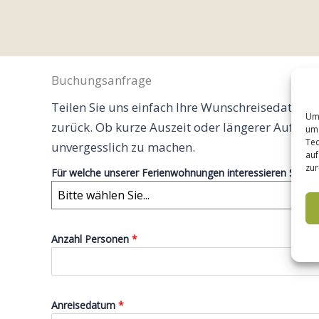
Buchungsanfrage
Teilen Sie uns einfach Ihre Wunschreisedaten m
Um 
zurück. Ob kurze Auszeit oder längerer Aufentha
um 
Tec
unvergesslich zu machen.
auf
zur
Für welche unserer Ferienwohnungen interessieren Sie si
Bitte wählen Sie...
Anzahl Personen
*
Anreisedatum
*