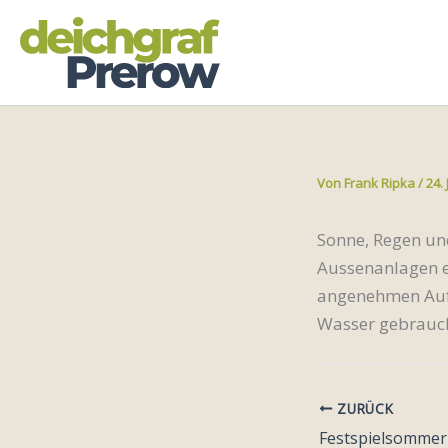
Zum
Inhalt
springen
Von
Frank Ripka
/
24.
Sonne, Regen un
Aussenanlagen e
angenehmen Aufe
Wasser gebrauche
ZURÜCK
Festspielsommer