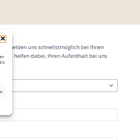
und melden uns schnellstmöglich bei Ihnen
g und helfen dabei, Ihren Aufenthalt bei uns
sen
IDs
en