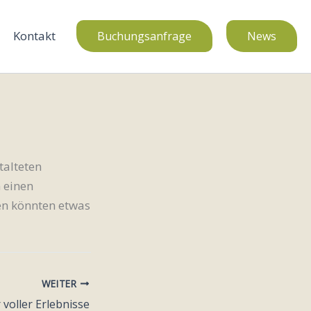
Kontakt
Buchungsanfrage
News
talteten
 einen
en könnten etwas
WEITER
voller Erlebnisse