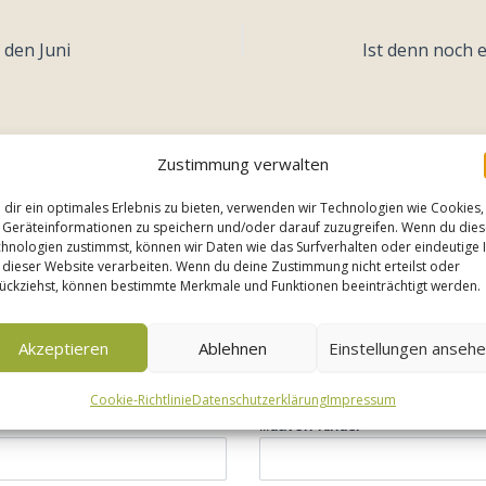
 den Juni
Ist denn noch e
Zustimmung verwalten
dir ein optimales Erlebnis zu bieten, verwenden wir Technologien wie Cookies,
it, wir prüfen die Verfügbarkeit für Ihren Traumurlaub 
Geräteinformationen zu speichern und/oder darauf zuzugreifen. Wenn du die
hnologien zustimmst, können wir Daten wie das Surfverhalten oder eindeutige 
lt – wir stehen Ihnen gerne für alle Fragen zur Verfügun
 dieser Website verarbeiten. Wenn du deine Zustimmung nicht erteilst oder
ückziehst, können bestimmte Merkmale und Funktionen beeinträchtigt werden.
ch?
*
Akzeptieren
Ablehnen
Einstellungen anseh
Cookie-Richtlinie
Datenschutzerklärung
Impressum
...davon Kinder