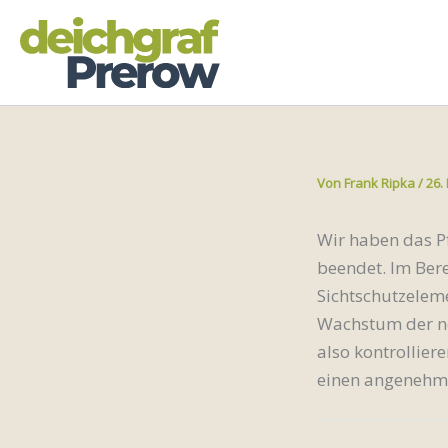
Zum
Inhalt
springen
Von
Frank Ripka
/
26.
Wir haben das P
beendet. Im Ber
Sichtschutzeleme
Wachstum der ne
also kontrollier
einen angenehme