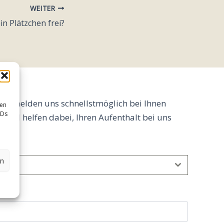
WEITER
in Plätzchen frei?
und melden uns schnellstmöglich bei Ihnen
sen
IDs
g und helfen dabei, Ihren Aufenthalt bei uns
en